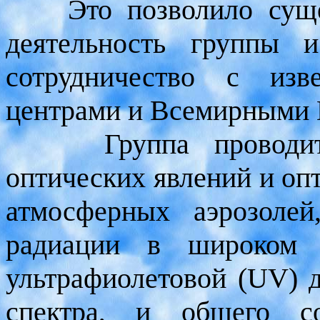
Это позволило сущес
деятельность группы 
сотрудничество с изв
центрами и Всемирными 
Группа проводит ис
оптических явлений и оп
атмосферных аэрозоле
радиации в широком с
ультрафиолетовой (UV) 
спектра, и общего с