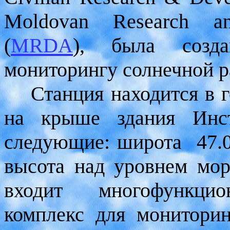
Moldovan Research an
(
MRDA
), была созд
мониторингу солнечной р
Станция находится в го
на крыше здания Инст
следующие: широта 47.0
высота над уровнем мо
входит многофункцио
комплекс для монитори