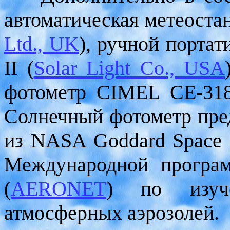
автоматическая метеоста
Ltd., UK
), ручной порт
II (
Solar Light Co., USA
фотометр CIMEL CE-318
Солнечный фотометр пре
из NASA Goddard Space F
Международной програм
(
AERONET
) по изуче
атмосферных аэрозолей.