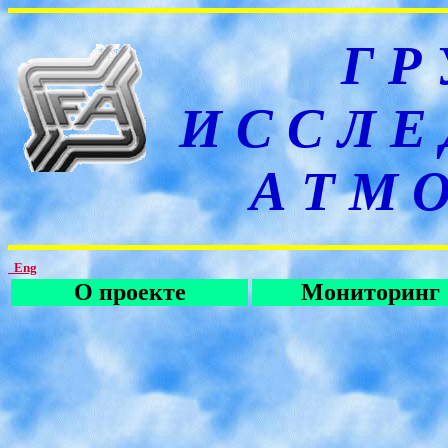
Г Р
И С С Л Е
А Т М О
Eng
О проекте
Мониторинг